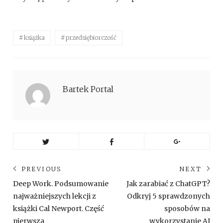
książka
przedsiębiorczość
Bartek Portal
Nawigacja
PREVIOUS
NEXT
wpisu
Previous
Ne
Deep Work. Podsumowanie
Jak zarabiać z ChatGPT?
post:
pos
najważniejszych lekcji z
Odkryj 5 sprawdzonych
książki Cal Newport. Część
sposobów na
pierwsza
wykorzystanie AI